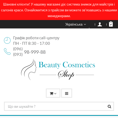
Шановні клієнти! У нашому магазині діє система знижок для майстрів і
салонів краси. Ознайомитися з прайсом ви можете зв'язавшись з нашими
менеджерами.
Українська
Графік роботи call-центру
ПН - ПТ 8:30 - 17:00
(096)
98-999-88
(093)