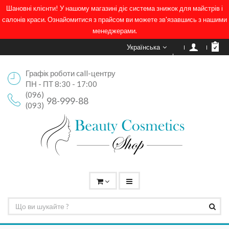
Шановні клієнти! У нашому магазині діє система знижок для майстрів і
салонів краси. Ознайомитися з прайсом ви можете зв'язавшись з нашими
менеджерами.
Українська
Графік роботи call-центру
ПН - ПТ 8:30 - 17:00
(096)
98-999-88
(093)