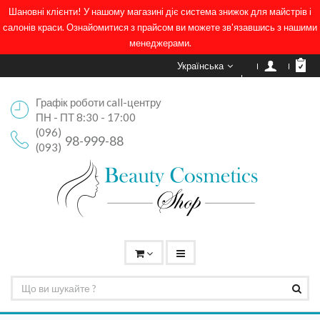
Шановні клієнти! У нашому магазині діє система знижок для майстрів і
салонів краси. Ознайомитися з прайсом ви можете зв'язавшись з нашими
менеджерами.
Українська
Графік роботи call-центру
ПН - ПТ 8:30 - 17:00
(096)
98-999-88
(093)