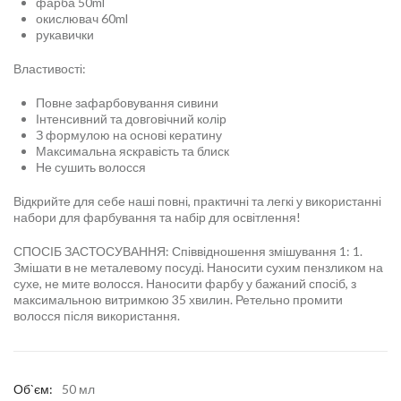
фарба 50ml
окислювач 60ml
рукавички
Властивості:
Повне зафарбовування сивини
Інтенсивний та довговічний колір
З формулою на основі кератину
Максимальна яскравість та блиск
Не сушить волосся
Відкрийте для себе наші повні, практичні та легкі у використанні
набори для фарбування та набір для освітлення!
СПОСІБ ЗАСТОСУВАННЯ: Співвідношення змішування 1: 1.
Змішати в не металевому посуді. Наносити сухим пензликом на
сухе, не мите волосся. Наносити фарбу у бажаний спосіб, з
максимальною витримкою 35 хвилин. Ретельно промити
волосся після використання.
Об`єм:
50 мл