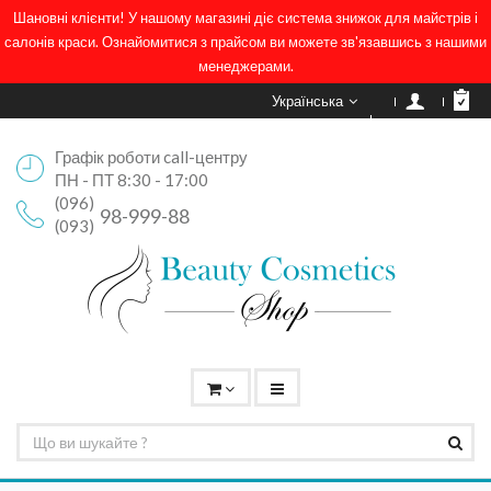
Шановні клієнти! У нашому магазині діє система знижок для майстрів і
салонів краси. Ознайомитися з прайсом ви можете зв'язавшись з нашими
менеджерами.
Українська
Графік роботи call-центру
ПН - ПТ 8:30 - 17:00
(096)
98-999-88
(093)