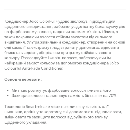
Кондиціонер Joico ColorFul чудово зволожує, підходить для
щоденного використання, забезпечує делікатну балансуючу дію
на фарбованому волоссі, надаючи пасмам м'якість і блиск, а
також покриваючи волосся стійким захистом від сильного
вицвітання. Ультра живильний кондиціонер, створений на основі
олії камелії та екстракту плодів гранату, допомагає відновити
блиск та гладкість, зберігаючи при цьому стійкість вашого
кольору. Розгладжуйте і живіть волосся, забезпечуючи їм
найкращий захист кольору за допомогою кондиціонера Joico
Colourful Anti-Fade Conditioner.
Основні переваги:
Миттєво розплутує фарбоване волосся і живить його
Захищає волосся та зменшує ламкість більш ніж на 70%
Технологія Smartrelease містить величезну кількість олії
шипшини, аргініну та кератину, які допомагають відновлювати,
зміцнювати та захищати волосся від руйнівного впливу
щоденного укладання.