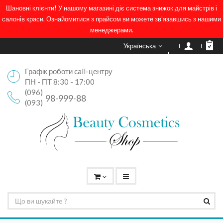
Шановні клієнти! У нашому магазині діє система знижок для майстрів і
салонів краси. Ознайомитися з прайсом ви можете зв'язавшись з нашими
менеджерами.
Українська
Графік роботи call-центру
ПН - ПТ 8:30 - 17:00
(096)
98-999-88
(093)