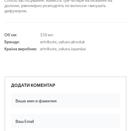
Спосіб застосування: нанесіть три-чотири натискання на
долоню, рівномірно розподіліть по волоссю і висушіть
дифузором.
Об`єм:
150 мл
Бренди:
attribute_values.absoluk
Країна виробник:
attribute_values.ispaniya
ДОДАТИ КОМЕНТАР