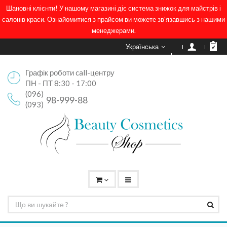
Шановні клієнти! У нашому магазині діє система знижок для майстрів і
салонів краси. Ознайомитися з прайсом ви можете зв'язавшись з нашими
менеджерами.
Українська
Графік роботи call-центру
ПН - ПТ 8:30 - 17:00
(096)
98-999-88
(093)