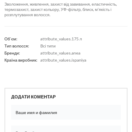
Зволоження, живлення, захист від завивання, еластичність,
термозахист, захист кольору, УФ-фільтр, блиск, м’якість і
розплутування волосся.
Об`єм:
attribute_values.175 л
Тип волосся:
Всі типи
Бренди:
attribute_values.anea
Країна виробник:
attribute_values.ispaniya
ДОДАТИ КОМЕНТАР