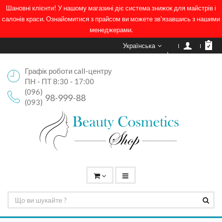
Шановні клієнти! У нашому магазині діє система знижок для майстрів і
салонів краси. Ознайомитися з прайсом ви можете зв'язавшись з нашими
менеджерами.
Українська
Графік роботи call-центру
ПН - ПТ 8:30 - 17:00
(096)
98-999-88
(093)