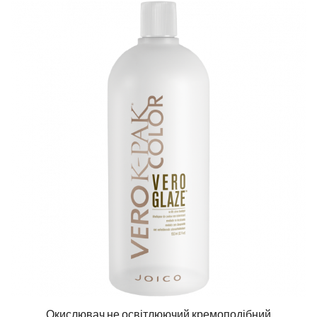
Окислювач не освітлюючий кремоподібний