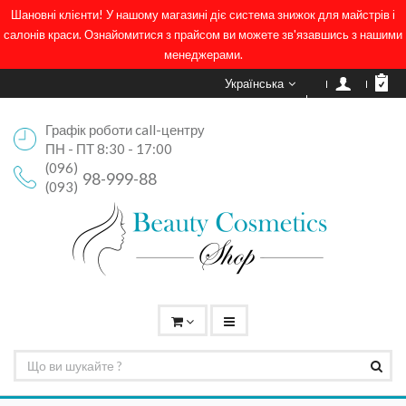
Шановні клієнти! У нашому магазині діє система знижок для майстрів і
салонів краси. Ознайомитися з прайсом ви можете зв'язавшись з нашими
менеджерами.
Українська
Графік роботи call-центру
ПН - ПТ 8:30 - 17:00
(096)
98-999-88
(093)