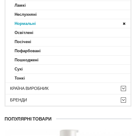
Ламкі
Неслухняні
Нормальні
Освітлені
Посічені
Пофарбовані
Пошкоджені
Сухі
Тонкі
КРАЇНА ВИРОБНИК
БРЕНДИ
ПОПУЛЯРНІ ТОВАРИ