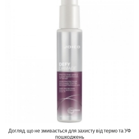
Догляд, що не змивається для захисту від термо та УФ
пошкоджень