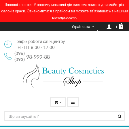
Шановні клієнти! У нашому магазині діє система знижок для майстрів і
салонів краси. Ознайомитися з прайсом ви можете зв'язавшись з нашими
менеджерами.
Українська
Графік роботи call-центру
ПН - ПТ 8:30 - 17:00
(096)
98-999-88
(093)