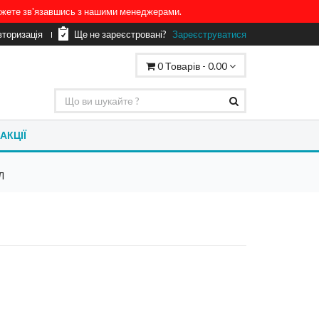
можете зв'язавшись з нашими менеджерами.
вторизація
Ще не зареєстровані?
Зареєструватися
0
Товарів -
0.00
АКЦІЇ
Л