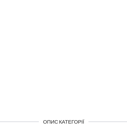
ска повне відновлення
Шампунь повне відновл
NOSTIC TOTAL REPAIR MASK
DIAGNOSTIC TOTAL REP
SHAMPOO
414 грн
435 грн
КУПИТИ
КУПИТИ
ОПИС КАТЕГОРІЇ