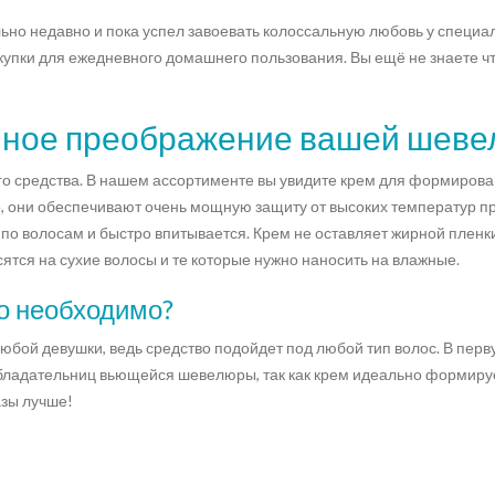
льно недавно и пока успел завоевать колоссальную любовь у специал
упки для ежедневного домашнего пользования. Вы ещё не знаете чт
енное преображение вашей шев
 средства. В нашем ассортименте вы увидите крем для формировани
о, они обеспечивают очень мощную защиту от высоких температур пр
о волосам и быстро впитывается. Крем не оставляет жирной пленки, 
сятся на сухие волосы и те которые нужно наносить на влажные.
то необходимо?
любой девушки, ведь средство подойдет под любой тип волос. В перв
бладательниц вьющейся шевелюры, так как крем идеально формирует
азы лучше!