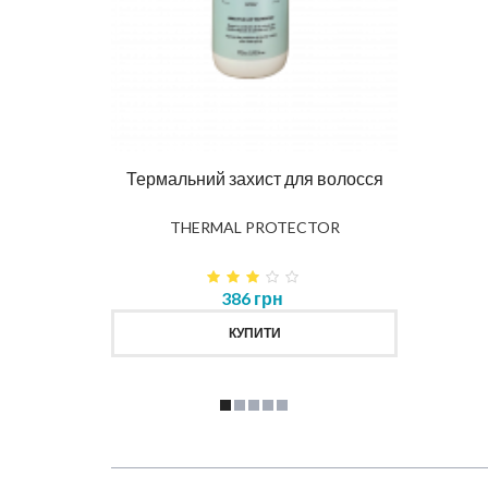
Ма
DIAG
влення
Термальний захист для волосся
K
THERMAL PROTECTOR
386 грн
КУПИТИ