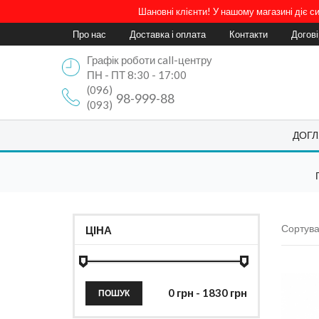
Шановні клієнти! У нашому магазині діє 
Про нас
Доставка і оплата
Контакти
Догов
Графік роботи call-центру
ПН - ПТ 8:30 - 17:00
(096)
98-999-88
(093)
ДОГЛ
Сортува
ЦІНА
ПОШУК