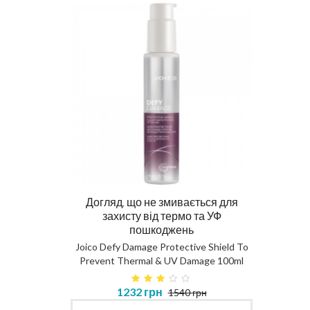
Догляд, що не змивається для
Ма
захисту від термо та УФ
пошкоджень
DIAG
Joico Defy Damage Protective Shield To
Prevent Thermal & UV Damage 100ml
в 450ml
1232 грн
1540 грн
MASK