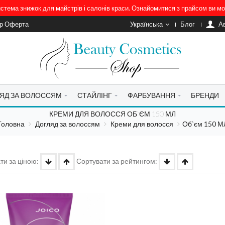
система знижок для майстрів і салонів краси. Ознайомитися з прайсом ви 
ір Оферта
Українська
Блог
A
ЯД ЗА ВОЛОССЯМ
СТАЙЛІНГ
ФАРБУВАННЯ
БРЕНДИ
КРЕМИ ДЛЯ ВОЛОССЯ ОБ`ЄМ 150 МЛ
Головна
Догляд за волоссям
Креми для волосся
Об`єм 150 М
ти за ціною:
Сортувати за рейтингом: