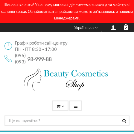
Шановні клієнти! У нашому магазині діє система знижок для майстрів і
салонів краси. Ознайомитися з прайсом ви можете зв'язавшись з нашими
менеджерами.
Українська
Графік роботи call-центру
ПН - ПТ 8:30 - 17:00
(096)
98-999-88
(093)