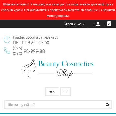
Шановні клієнти! У нашому магазині діє система знижок для майстрів і
салонів краси. Ознайомитися з прайсом ви можете зв'язавшись з нашими
менеджерами.
Українська
Графік роботи call-центру
ПН - ПТ 8:30 - 17:00
(096)
98-999-88
(093)