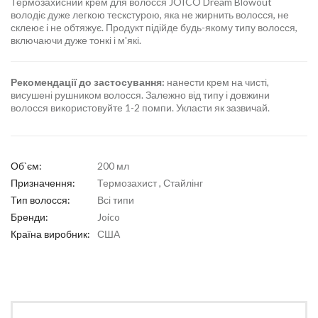
Термозахисний крем для волосся JOICO Dream Blowout
володіє дуже легкою тескстурою, яка не жирнить волосся, не
склеює і не обтяжує. Продукт підійде будь-якому типу волосся,
включаючи дуже тонкі і м'які.
Рекомендації до застосування:
нанести крем на чисті,
висушені рушником волосся. Залежно від типу і довжини
волосся використовуйте 1-2 помпи. Укласти як зазвичай.
Об`єм:
200 мл
Призначення:
Термозахист , Стайлінг
Тип волосся:
Всі типи
Бренди:
Joico
Країна виробник:
США