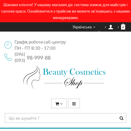
Шановні клієнти! У нашому магазині діє система знижок для майстрів і
салонів краси. Ознайомитися з прайсом ви можете зв'язавшись з нашими
менеджерами.
Українська
Графік роботи call-центру
ПН - ПТ 8:30 - 17:00
(096)
98-999-88
(093)