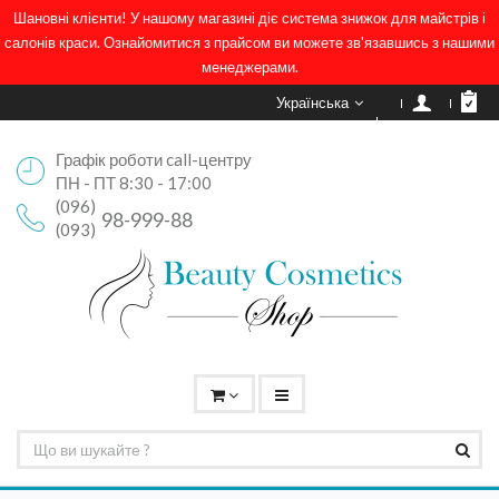
Шановні клієнти! У нашому магазині діє система знижок для майстрів і
салонів краси. Ознайомитися з прайсом ви можете зв'язавшись з нашими
менеджерами.
Українська
Графік роботи call-центру
ПН - ПТ 8:30 - 17:00
(096)
98-999-88
(093)