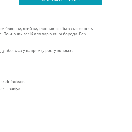
ом бавовни, який виділяється своїм зволоженням,
я. Поживний засіб для вирівняної бороди. Без
оду або вуса у напрямку росту волосся.
ues.dr-jackson
ues.ispaniya