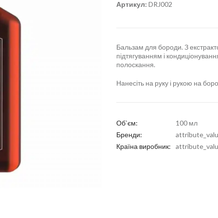
Артикул:
DRJ002
Бальзам для бороди. З екстракт
підтягуванням і кондиціонуванн
полоскання.
Нанесіть на руку і рукою на бор
Об`єм:
100 мл
Бренди:
attribute_val
Країна виробник:
attribute_val