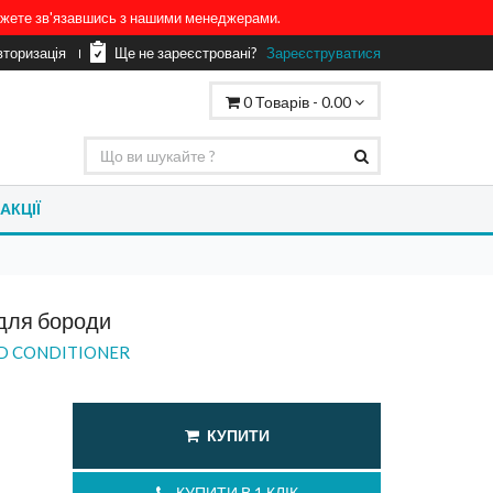
можете зв'язавшись з нашими менеджерами.
вторизація
Ще не зареєстровані?
Зареєструватися
0
Товарів -
0.00
АКЦІЇ
для бороди
RD CONDITIONER
КУПИТИ
КУПИТИ В 1 КЛІК