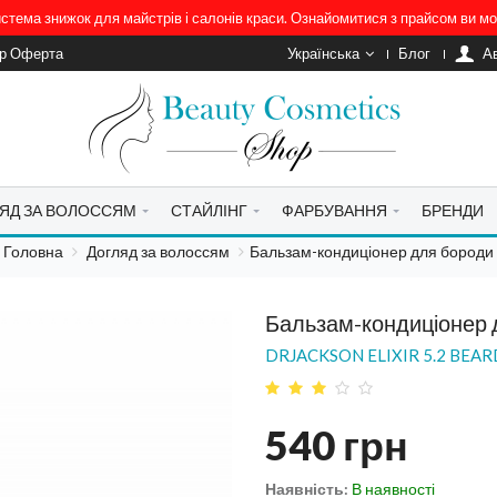
система знижок для майстрів і салонів краси. Ознайомитися з прайсом ви 
ір Оферта
Українська
Блог
A
ЯД ЗА ВОЛОССЯМ
СТАЙЛІНГ
ФАРБУВАННЯ
БРЕНДИ
Головна
Догляд за волоссям
Бальзам-кондиціонер для бороди
Бальзам-кондиціонер 
DRJACKSON ELIXIR 5.2 BEA
540
грн
Наявність:
В наявності