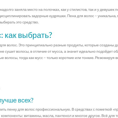
долго заняла место на полочках, как у стилистов, так и у девушек п
дисциплинировать задорные кудряшки. Пена для волос – уникальна,
 выбирать это средство.
: как выбрать?
усс для волос. Это принципиально разные продукты, которые созданы 
не сушит волосы, в отличие от мусса, а значит идеально подойдет о
волосы, тогда как мусс – только короткие или тонкие. Резюмируя 
с
 лучше всех?
пить пенку для волос профессиональную. В средствах с пометкой «п
омпоненты: витамины, масла, пантенол и многое другое. Всё для т