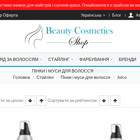
система знижок для майстрів і салонів краси. Ознайомитися з прайсом ви 
ір Оферта
Українська
Блог
A
ЯД ЗА ВОЛОССЯМ
СТАЙЛІНГ
ФАРБУВАННЯ
БРЕНДИ
ПІНКИ І МУСИ ДЛЯ ВОЛОССЯ JOICO
Головна
Стайлінг
Пінки і муси для волосся
Joico
ти за ціною:
Сортувати за рейтингом: