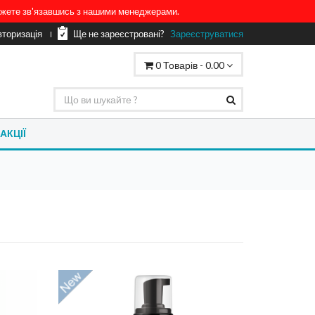
можете зв'язавшись з нашими менеджерами.
вторизація
Ще не зареєстровані?
Зареєструватися
0
Товарів -
0.00
АКЦІЇ