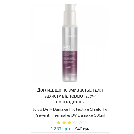
Догляд, що не змивається для
Ма
захисту від термо та УФ
пошкоджень
DIAG
Joico Defy Damage Protective Shield To
Prevent Thermal & UV Damage 100ml
в 450ml
1232 грн
1540 грн
MASK