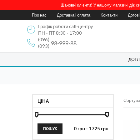
Шановні клієнти! У нашому магазині діє 
Про нас
Доставка і оплата
Контакти
Догов
Графік роботи call-центру
ПН - ПТ 8:30 - 17:00
(096)
98-999-88
(093)
ДОГЛ
Сортува
ЦІНА
ПОШУК