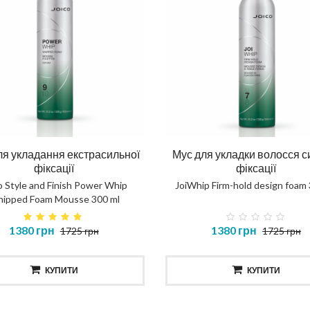
ля укладання екстрасильної
Мус для укладки волосся с
фіксації
фіксації
o Style and Finish Power Whip
JoiWhip Firm-hold design foam
ipped Foam Mousse 300 ml
1380 грн
1380 грн
1725 грн
1725 грн
КУПИТИ
КУПИТИ