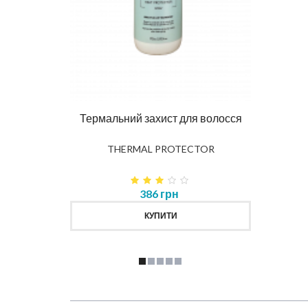
Ма
DIAG
влення
Термальний захист для волосся
K
THERMAL PROTECTOR
386 грн
КУПИТИ