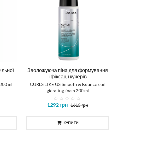
ильної
Зволожуюча піна для формування
і фіксації кучерів
 300 ml
CURLS LIKE US Smooth & Bounce curl
gidrating foam 200 ml
1292 грн
1615 грн
КУПИТИ