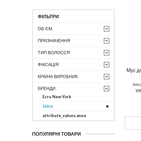
ФІЛЬТРИ
ОБ`ЄМ
ПРИЗНАЧЕННЯ
ТИП ВОЛОССЯ
ФІКСАЦІЯ
Мус д
КРАЇНА ВИРОБНИК
Joic
БРЕНДИ
Wh
Ecru New-York
Joico
attribute_values.anea
ПОПУЛЯРНІ ТОВАРИ