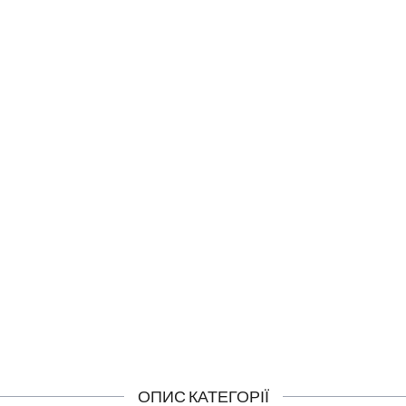
ска повне відновлення
Шампунь повне відновл
NOSTIC TOTAL REPAIR MASK
DIAGNOSTIC TOTAL REP
SHAMPOO
414 грн
435 грн
КУПИТИ
КУПИТИ
ОПИС КАТЕГОРІЇ