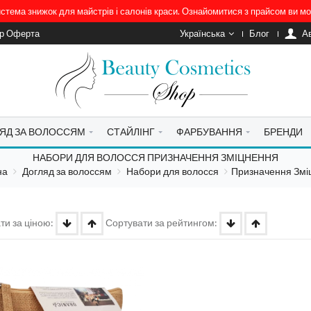
система знижок для майстрів і салонів краси. Ознайомитися з прайсом ви 
ір Оферта
Українська
Блог
A
ЯД ЗА ВОЛОССЯМ
СТАЙЛІНГ
ФАРБУВАННЯ
БРЕНДИ
НАБОРИ ДЛЯ ВОЛОССЯ ПРИЗНАЧЕННЯ ЗМІЦНЕННЯ
на
Догляд за волоссям
Набори для волосся
Призначення Змі
ти за ціною:
Сортувати за рейтингом: