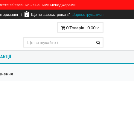
можете зв'язавшись з нашими менеджерами.
вторизація
Ще не зареєстровані?
Зареєструватися
0
Товарів -
0.00
АКЦІЇ
цнення