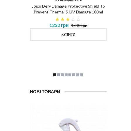
DIAG
Joico Defy Damage Protective Shield To
Prevent Thermal & UV Damage 100ml
в 450ml
1232 грн
1540 грн
MASK
КУПИТИ
НОВІ ТОВАРИ