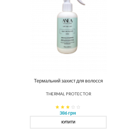
Ма
DIAG
влення
Термальний захист для волосся
K
THERMAL PROTECTOR
386 грн
КУПИТИ