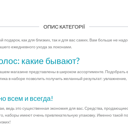
ОПИС КАТЕГОРІЇ
й подарок, как для близких, так и для вас самих. Вам больше не над
вашего ежедневного ухода за локонами.
олос: какие бывают?
ашем магазине представлены в широком ассортименте. Подобрать е
ка в наборе позволить получить желанный результат: увлажнение, 
но всем и всегда!
ае, ведь это существенная экономия для вас. Средства, продающиес
ого, наборы имеют очень привлекательную упаковку. Именно такой 
изких!