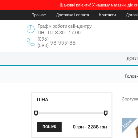
Шановні клієнти! У нашому магазині діє 
Про нас
Доставка і оплата
Контакти
Догов
Графік роботи call-центру
ПН - ПТ 8:30 - 17:00
(096)
98-999-88
(093)
ДОГЛ
Голов
Сортува
ЦІНА
ПОШУК