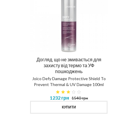
Догляд, що не змивається для
Ма
захисту від термо та УФ
пошкоджень
DIAG
Joico Defy Damage Protective Shield To
Prevent Thermal & UV Damage 100ml
в 450ml
1232 грн
1540 грн
MASK
КУПИТИ