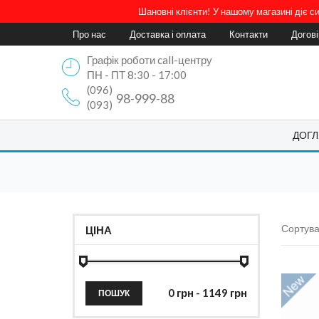
Шановні клієнти! У нашому магазині діє 
Про нас
Доставка і оплата
Контакти
Догов
Графік роботи call-центру
ПН - ПТ 8:30 - 17:00
(096)
98-999-88
(093)
ДОГЛ
Сортува
ЦІНА
ПОШУК