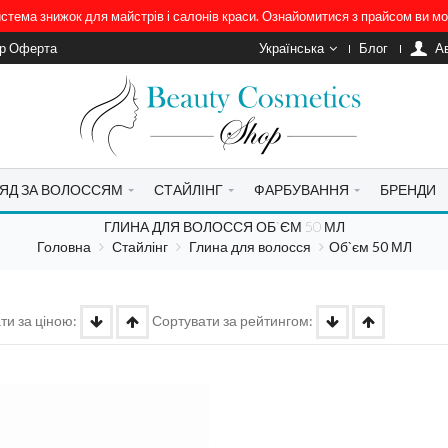
система знижок для майстрів і салонів краси. Ознайомитися з прайсом ви 
ір Оферта
Українська
Блог
A
ЯД ЗА ВОЛОССЯМ
СТАЙЛІНГ
ФАРБУВАННЯ
БРЕНДИ
ГЛИНА ДЛЯ ВОЛОССЯ ОБ`ЄМ 50 МЛ
Головна
Стайлінг
Глина для волосся
Об`єм 50 МЛ
ти за ціною:
Сортувати за рейтингом: