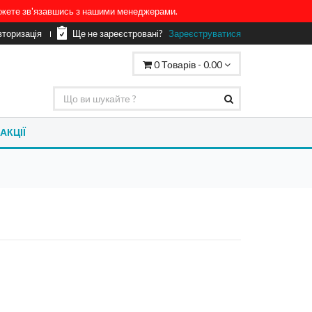
можете зв'язавшись з нашими менеджерами.
вторизація
Ще не зареєстровані?
Зареєструватися
0
Товарів -
0.00
АКЦІЇ