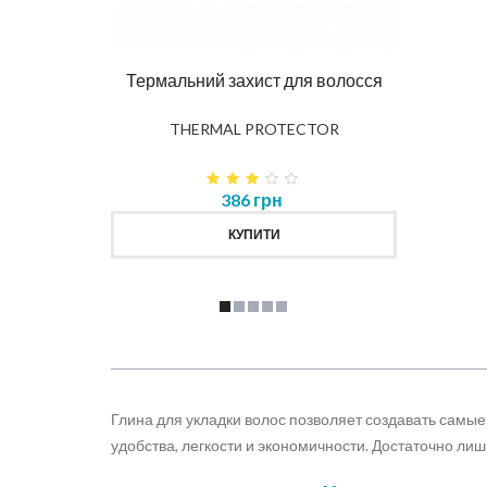
DIAG
влення
Термальний захист для волосся
K
THERMAL PROTECTOR
386 грн
КУПИТИ
Глина для укладки волос позволяет создавать самые
удобства, легкости и экономичности. Достаточно ли