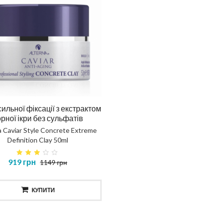
ильної фіксації з екстрактом
рної ікри без сульфатів
a Caviar Style Concrete Extreme
Definition Clay 50ml
919 грн
1149 грн
КУПИТИ