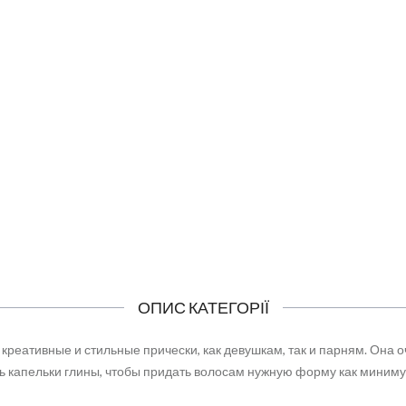
NOSTIC TOTAL REPAIR MASK
DIAGNOSTIC TOTAL REP
SHAMPOO
414 грн
435 грн
КУПИТИ
КУПИТИ
ОПИС КАТЕГОРІЇ
 креативные и стильные прически, как девушкам, так и парням. Она 
шь капельки глины, чтобы придать волосам нужную форму как миним