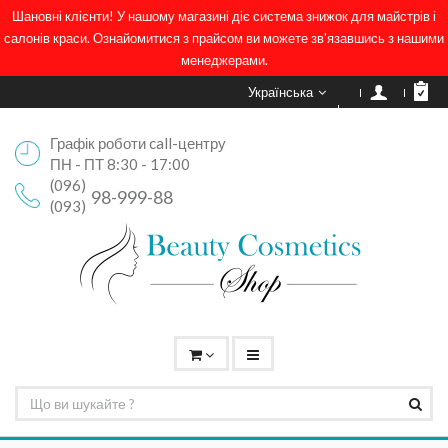
Шановні клієнти! У нашому магазині діє система знижок для майстрів і
салонів краси. Ознайомитися з прайсом ви можете зв'язавшись з нашими
менеджерами.
Українська
Графік роботи call-центру
ПН - ПТ 8:30 - 17:00
(096)
98-999-88
(093)