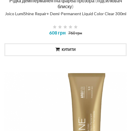
Рідка деміперманентна фарба прозора (підсилювач
блиску)
Joico LumiShine Repair+ Demi-Permanent Liquid Color Clear 300ml
608 грн
760 грн
КУПИТИ