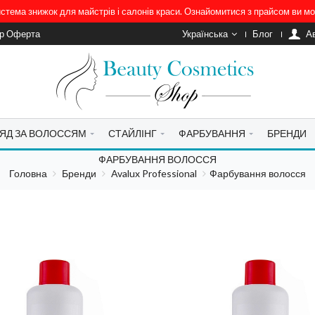
система знижок для майстрів і салонів краси. Ознайомитися з прайсом ви 
ір Оферта
Українська
Блог
A
ЯД ЗА ВОЛОССЯМ
СТАЙЛІНГ
ФАРБУВАННЯ
БРЕНДИ
ФАРБУВАННЯ ВОЛОССЯ
Головна
Бренди
Avalux Professional
Фарбування волосся