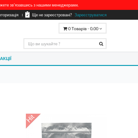
можете зв'язавшись з нашими менеджерами.
вторизація
Ще не зареєстровані?
Зареєструватися
0
Товарів -
0.00
АКЦІЇ