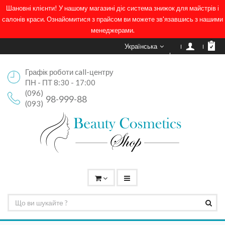
Шановні клієнти! У нашому магазині діє система знижок для майстрів і
салонів краси. Ознайомитися з прайсом ви можете зв'язавшись з нашими
менеджерами.
Українська
Графік роботи call-центру
ПН - ПТ 8:30 - 17:00
(096)
98-999-88
(093)