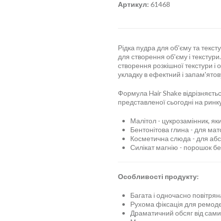
Артикул:
61468
Рідка пудра для об'єму та текст
для створення об'єму і текстур
створення розкішної текстури і 
укладку в ефектний і запам'ято
Формула Hair Shake відрізняється
представленої сьогодні на ринку
Малітол - цукрозамінник, як
Бентонітова глина - для мато
Косметична слюда - для абсо
Силікат магнію - порошок бе
Особливості продукту:
Багата і одночасно повітрян
Рухома фіксація для ремоде
Драматичний обсяг від сами