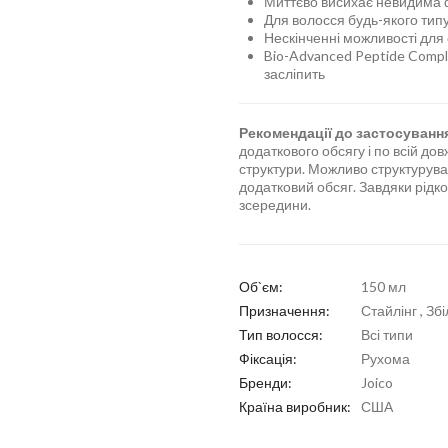
Миттєво висихає невидима
Для волосся будь-якого типу
Нескінченні можливості для
Bio-Advanced Peptide Compl
засліпить
Рекомендації до застосуванн
додаткового обсягу і по всій до
структури. Можливо структурува
додатковий обсяг. Завдяки рідко
зсередини.
Об`єм:
150 мл
Призначення:
Стайлінг , З
Тип волосся:
Всі типи
Фіксація:
Рухома
Бренди:
Joico
Країна виробник:
США