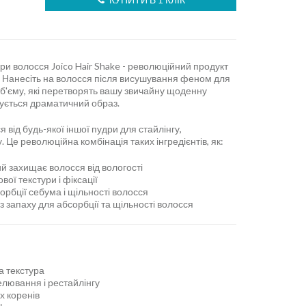
ури волосся Joico Hair Shake - революційний продукт
и. Нанесіть на волосся після висушування феном для
об'єму, які перетворять вашу звичайну щоденну
вується драматичний образ.
 від будь-якої іншої пудри для стайлінгу,
. Це революційна комбінація таких інгредієнтів, як:
ий захищає волосся від вологості
вої текстури і фіксації
рбції себума і щільності волосся
з запаху для абсорбції та щільності волосся
а текстура
лювання і рестайлінгу
х коренів