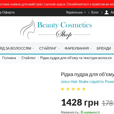
система знижок для майстрів і салонів краси. Ознайомитися з прайсом ви 
ір Оферта
Українська
Блог
A
ЯД ЗА ВОЛОССЯМ
СТАЙЛІНГ
ФАРБУВАННЯ
БРЕНДИ
Головна
Стайлінг
Рідка пудра для об'єму та текстури волосся
Рідка пудра для об'єму
Joico Hair Shake Liquid to Pow
1428
грн
178
Наявність:
В наявності