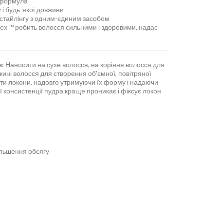
 формула
 і будь-якої довжини
 стайлінгу з одним-єдиним засобом
ex ™ робить волосся сильними і здоровими, надає
я:
Наносити на сухе волосся, на коріння волосся для
вжині волосся для створення об'ємної, повітряної
ти локони, надовго утримуючи їх форму і надаючи
ї консистенції пудра краще проникає і фіксує локон
більшення обсягу