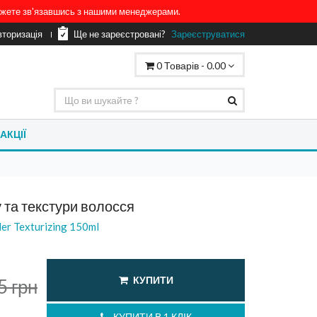
можете зв'язавшись з нашими менеджерами.
вторизація
Ще не зареєстровані?
Зареєструватися
0
Товарів -
0.00
АКЦІЇ
 та текстури волосся
der Texturizing 150ml
КУПИТИ
5
грн
КУПИТИ В 1 КЛІК