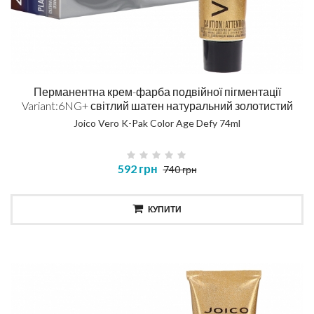
Перманентна крем-фарба подвійної пігментації
Variant:6NG+ світлий шатен натуральний золотистий
Joico Vero K-Pak Color Age Defy 74ml
592 грн
740 грн
КУПИТИ