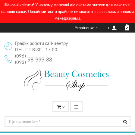
Шановні клієнти! У нашому магазині діє система знижок для майстрів і
салонів краси. Ознайомитися з прайсом ви можете зв'язавшись з нашими
менеджерами.
Українська
Графік роботи call-центру
ПН - ПТ 8:30 - 17:00
(096)
98-999-88
(093)