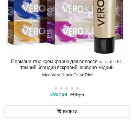
Перманентна крем-фарба для волосся Variant:7RC
темний блондин яскравий червоно-мідний
Joico Vero K-pak Color 74ml
592 грн
740 грн
КУПИТИ