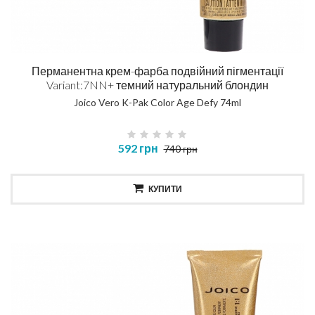
Перманентна крем-фарба подвійний пігментації
Variant:7NN+ темний натуральний блондин
Joico Vero K-Pak Color Age Defy 74ml
592 грн
740 грн
КУПИТИ