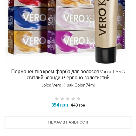
Перманентна крем-фарба для волосся Variant:9RG
світлий блондин червоно-золотистий
Joico Vero K-pak Color 74ml
354 грн
443 грн
НЕМАЄ В НАЯВНОСТІ