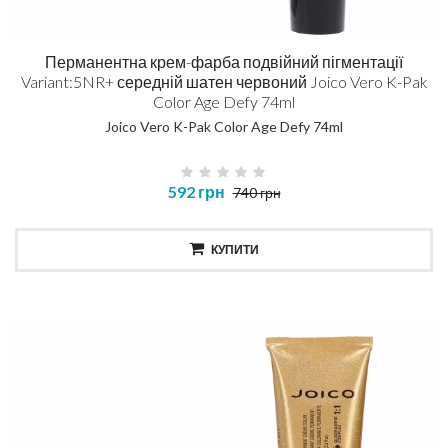
Перманентна крем-фарба подвійний пігментації
Variant:5NR+ середній шатен червоний Joico Vero K-Pak
Color Age Defy 74ml
Joico Vero K-Pak Color Age Defy 74ml
592 грн
740 грн
КУПИТИ