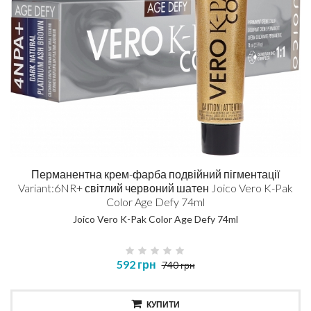
Перманентна крем-фарба подвійний пігментації
Variant:6NR+ світлий червоний шатен Joico Vero K-Pak
Color Age Defy 74ml
Joico Vero K-Pak Color Age Defy 74ml
592 грн
740 грн
КУПИТИ