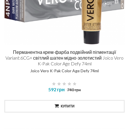
Перманентна крем-фарба подвійний пігментації
Variant:6CG+ світлий шатен мідно-золотистий Joico Vero
K-Pak Color Age Defy 74ml
Joico Vero K-Pak Color Age Defy 74ml
592 грн
740 грн
КУПИТИ